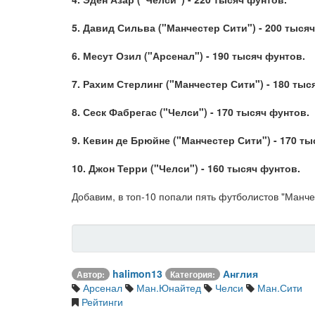
5. Давид Сильва ("Манчестер Сити") - 200 тыся
6. Месут Озил ("Арсенал") - 190 тысяч фунтов.
7. Рахим Стерлинг ("Манчестер Сити") - 180 тыс
8. Сеск Фабрегас ("Челси") - 170 тысяч фунтов.
9. Кевин де Брюйне ("Манчестер Сити") - 170 ты
10. Джон Терри ("Челси") - 160 тысяч фунтов.
Добавим, в топ-10 попали пять футболистов "Манче
halimon13
Англия
Автор:
Категория:
Арсенал
Ман.Юнайтед
Челси
Ман.Сити
Рейтинги