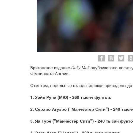
Британское издание
Daily Mail
опубликовало десятк
чемпионата Англии.
Отметим, недельные оклады игроков приведены до 
1. Уэйн Руни (МЮ) - 260 тысяч фунтов.
2. Серхио Агуэро ("Манчестер Сити") - 240 тыся
3. Яя Туре ("Манчестер Сити") - 240 тысяч фунто
4. Эден Азар ("Челси") - 220 тысяч фунтов.