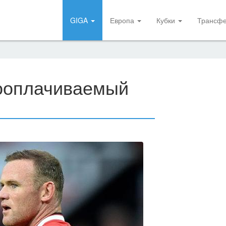
GIGA
Европа
Кубки
Трансф
кооплачиваемый