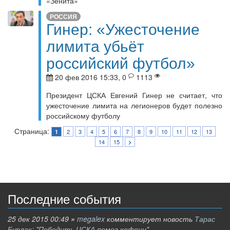
«Зенита»
РОССИЯ
Гинер: «Ужесточение
лимита убьёт
российский футбол»
20 фев 2016 15:33, 0
1113
Президент ЦСКА Евгений Гинер не считает, что
ужесточение лимита на легионеров будет полезно
российскому футболу
Страница:
2
3
4
5
6
7
8
9
10
11
12
13
1
14
15
>
Последние события
25 дек 2015 00:49
»
megalex
комментирует новость
Тарас
Бурлак: "Победить ЦСКА помог кофеин"