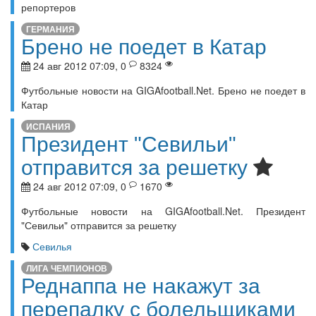
репортеров
ГЕРМАНИЯ
Брено не поедет в Катар
24 авг 2012 07:09, 0
8324
Футбольные новости на GIGAfootball.Net. Брено не поедет в
Катар
ИСПАНИЯ
Президент "Севильи"
отправится за решетку
24 авг 2012 07:09, 0
1670
Футбольные новости на GIGAfootball.Net. Президент
"Севильи" отправится за решетку
Севилья
ЛИГА ЧЕМПИОНОВ
Реднаппа не накажут за
перепалку с болельщиками