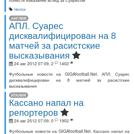
понести наказание вслед за Суаресом
Челси
АНГЛИЯ
АПЛ. Суарес
дисквалифицирован на 8
матчей за расистские
высказывания
24 авг 2012 07:09, 2
1402
Футбольные новости на GIGAfootball.Net. АПЛ. Суарес
дисквалифицирован на 8 матчей за расистские
высказывания
ИТАЛИЯ
Кассано напал на
репортеров
24 авг 2012 07:09, 0
1902
Футбольные новости на GIGAfootball.Net. Кассано напал на