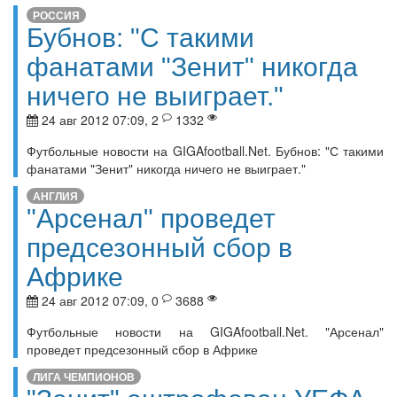
РОССИЯ
Бубнов: "С такими
фанатами "Зенит" никогда
ничего не выиграет."
24 авг 2012 07:09, 2
1332
Футбольные новости на GIGAfootball.Net. Бубнов: "С такими
фанатами "Зенит" никогда ничего не выиграет."
АНГЛИЯ
"Арсенал" проведет
предсезонный сбор в
Африке
24 авг 2012 07:09, 0
3688
Футбольные новости на GIGAfootball.Net. "Арсенал"
проведет предсезонный сбор в Африке
ЛИГА ЧЕМПИОНОВ