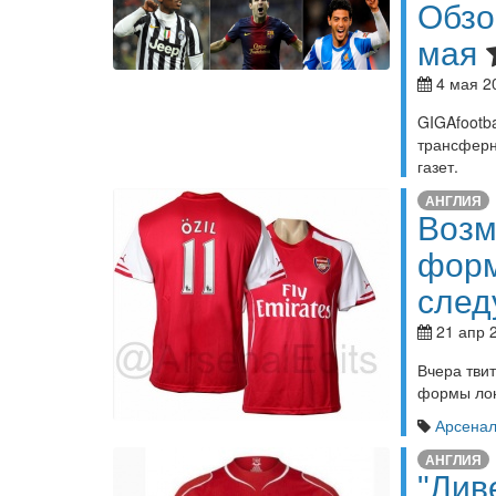
Обзо
мая
4 мая 2
GIGAfoot
трансферн
газет.
АНГЛИЯ
Возм
форм
след
21 апр 2
Вчера тви
формы лон
Арсена
АНГЛИЯ
"Лив