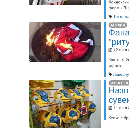
Лондонск
формы "Шп
Тоттенх
АНГЛИЯ
Фана
"рит
12 июл 
Как и в 2
игрока.
Ливерпу
WORLD C
Назв
суве
11 июл 
Кепка с б