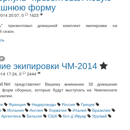
ашнюю форму
014 20:07, 0
1623
ль" презентовал домашней комплект экипировки на
 сезон.
ль
UP
ие экипировки ЧМ-2014
14 17:24, 0
2444
ball.Net представляет Вашему вниманию 32 домашние
 форм сборных, которые будут выступать на Чемпионате
азилии.
ия
Франция
Нидерланды
Россия
Греция
я
Испания
Англия
Хорватия
Италия
Бразилия
Аргентина
Бельгия
США
Кот-д`Ивуар
Уругвай