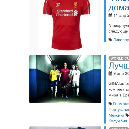
дом
11 апр 2
"Ливерпу
следующий
Ливерпу
WORLD C
Лучш
9 апр 20
GIGAfoot
комплекты
мира в Бр
Герман
Португали
Мексика
Колумбия