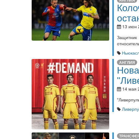
АНГЛИЯ
Коло
оста
13 июн 
Защитник
относител
Ньюкасл
АНГЛИЯ
Нова
"Лив
14 мая 
"Ливерпул
Ливерпу
ТРАНСФЕ