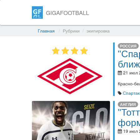
GIGAFOOTBALL
Главная
Рубрики
экипировка
РОССИЯ
"Спа
ближ
21 июл 
Красно-бе
Спартак
АНГЛИЯ
"Тот
форм
19 июл 