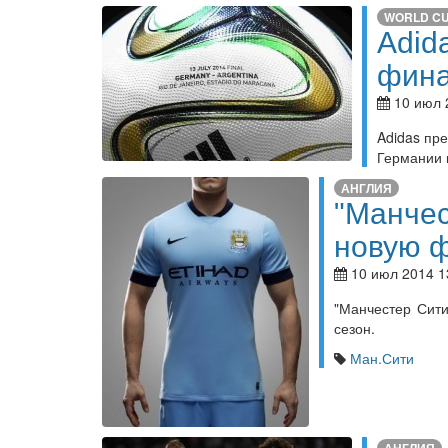
WORLD C
Adid
фина
10 июл 
Adidas пр
Германии 
АНГЛИЯ
"Манчес
новую 
10 июл 2014 1
"Манчестер Сит
сезон.
Ман.Сити