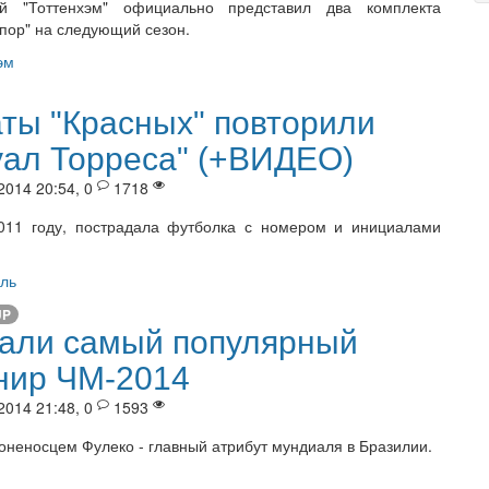
ий "Тоттенхэм" официально представил два комплекта
ор" на следующий сезон.
эм
ты "Красных" повторили
уал Торреса" (+ВИДЕО)
2014 20:54, 0
1718
011 году, пострадала футболка с номером и инициалами
ль
UP
али самый популярный
нир ЧМ-2014
2014 21:48, 0
1593
роненосцем Фулеко - главный атрибут мундиаля в Бразилии.