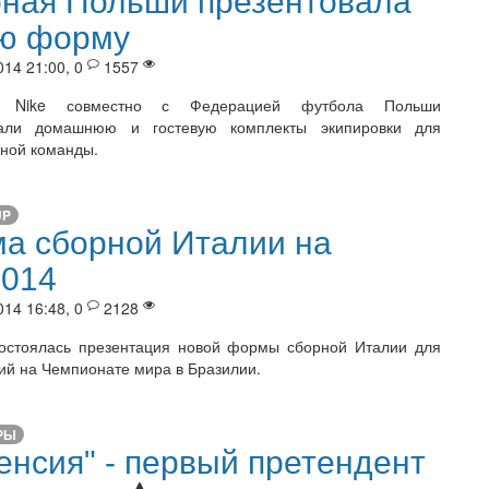
ная Польши презентовала
ю форму
014 21:00, 0
1557
я Nike совместно с Федерацией футбола Польши
вали домашнюю и гостевую комплекты экипировки для
ной команды.
UP
а сборной Италии на
014
014 16:48, 0
2128
остоялась презентация новой формы сборной Италии для
ий на Чемпионате мира в Бразилии.
РЫ
енсия" - первый претендент