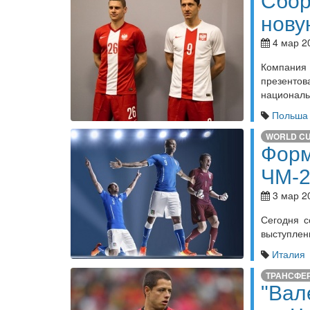
Сбор
нову
4 мар 2
Компани
презенто
националь
Польша
WORLD C
Форм
ЧМ-2
3 мар 2
Сегодня с
выступлен
Италия
ТРАНСФЕ
"Вал