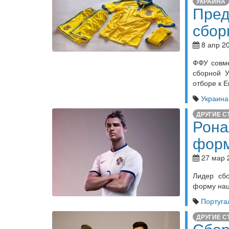
УКРАИНА
Пред
сбор
8 апр 20
ФФУ совме
сборной У
отборе к Е
Украина
ДРУГИЕ С
Рона
форм
27 мар 
Лидер сб
форму нац
Португа
ДРУГИЕ С