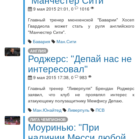
"Манчестер Сити"
9 мая 2015 21:01, 0
1016
Главный тренер мюнхенской "Баварии" Хосеп
Гвардиола может стать у руля английского
"Манчестер Сити".
Бавария
Ман.Сити
АНГЛИЯ
Роджерс: "Депай нас не
интересовал"
9 мая 2015 17:38, 0
983
Главный тренер "Ливерпуля" Брендан Роджерс
заявил, что клуб не проявлял интерес к
атакующему полузащитнику Мемфису Депаю.
Ман.Юнайтед
Ливерпуль
ПСВ
ЛИГА ЧЕМПИОНОВ
Моуринью: "При
наличии Месси любой