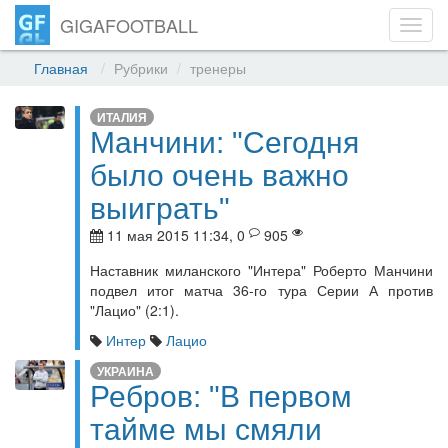
GIGAFOOTBALL
Toggl
navig
Главная
Рубрики
тренеры
ИТАЛИЯ
Манчини: "Сегодня
было очень важно
выиграть"
11 мая 2015 11:34, 0
905
Наставник миланского "Интера" Роберто Манчини
подвел итог матча 36-го тура Серии А против
"Лацио" (2:1).
Интер
Лацио
УКРАИНА
Ребров: "В первом
тайме мы смяли