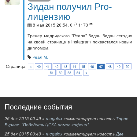
Зидан получил Pro-
лицензию
8 мая 2015 20:54, 0
1170
Тренер мадридского "Реала" Зидан Зидан сегодня
на своей странице в Instagram похвастался новым
дипломом.
Реал М.
Страница:
40
41
42
43
44
45
46
48
49
50
<
47
51
52
53
54
>
Последние события
25 дек 2015 00:49
»
megalex
комментирует новость
Тарас
Бурлак: "Победить ЦСКА помог кофеин"
25 дек 2015 00:49
»
megalex
комментирует новость
Две