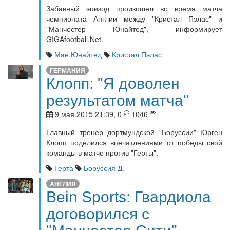
Забавный эпизод произошел во время матча
чемпионата Англии между "Кристал Пэлас" и
"Манчестер Юнайтед", информирует
GIGAfootball.Net.
Ман.Юнайтед
Кристал Пэлас
ГЕРМАНИЯ
Клопп: "Я доволен
результатом матча"
9 мая 2015 21:39, 0
1046
Главный тренер дортмундской "Боруссии" Юрген
Клопп поделился впечатлениями от победы свой
команды в матче против "Герты".
Герта
Боруссия Д.
АНГЛИЯ
Bein Sports: Гвардиола
договорился с