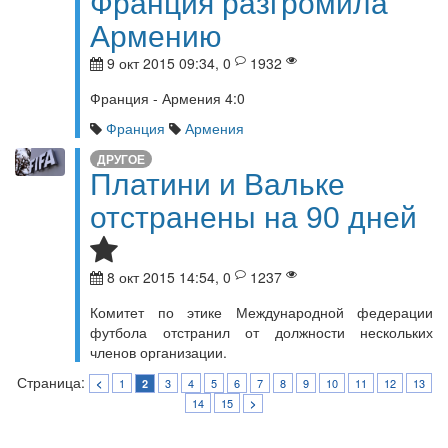
Франция разгромила
Армению
9 окт 2015 09:34, 0
1932
Франция - Армения 4:0
Франция
Армения
ДРУГОЕ
Платини и Вальке
отстранены на 90 дней
8 окт 2015 14:54, 0
1237
Комитет по этике Международной федерации
футбола отстранил от должности нескольких
членов организации.
Страница:
1
3
4
5
6
7
8
9
10
11
12
13
<
2
14
15
>