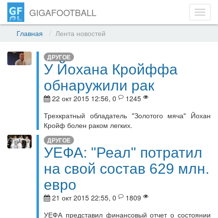
GIGAFOOTBALL
Toggl
navig
Главная
Лента новостей
ДРУГОЕ
У Йохана Кройффа
обнаружили рак
22 окт 2015 12:56, 0
1245
Трехкратный обладатель "Золотого мяча" Йохан
Кройф болен раком легких.
ДРУГОЕ
УЕФА: "Реал" потратил
на свой состав 629 млн.
евро
21 окт 2015 22:55, 0
1809
УЕФА представил финансовый отчет о состоянии