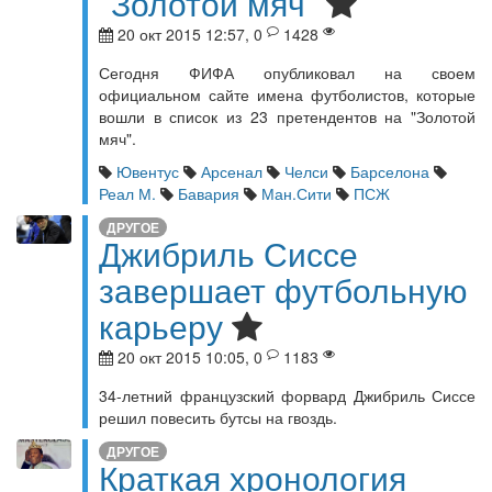
"Золотой мяч"
20 окт 2015 12:57, 0
1428
Сегодня ФИФА опубликовал на своем
официальном сайте имена футболистов, которые
вошли в список из 23 претендентов на "Золотой
мяч".
Ювентус
Арсенал
Челси
Барселона
Реал М.
Бавария
Ман.Сити
ПСЖ
ДРУГОЕ
Джибриль Сиссе
завершает футбольную
карьеру
20 окт 2015 10:05, 0
1183
34-летний французский форвард Джибриль Сиссе
решил повесить бутсы на гвоздь.
ДРУГОЕ
Краткая хронология