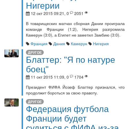
Нигерии
12 окт 2015 09:21, 0
2051
В товарищеских матчах сборная Дании проиграла
команде Франции (1:2), Нигерия разгромила
Камерун (3:0), а Египет не заметил Замбию (3:0).
Франция
Дания
Камерун
Нигерия
ДРУГОЕ
Блаттер: "Я по натуре
боец"
11 окт 2015 11:09, 0
1704
Президент ФИФА Йозеф Блаттер признался, что
продолжит бороться за свою правоту.
ДРУГОЕ
Федерация футбола
Франции будет
судиться с ФИФА из-за