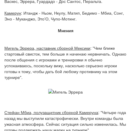
Васкес, Эррера, Гуардадо - Дос Сантос, Перальта.
Камерун
: Итандж - Ньом, Нкулу, Матип, Бедимо - Мбиа, Сонг,
Эно - Муканджо, Это'О, Чупо-Мотинг.
Мнения
Мигель Эррера, наставник сборной Мексики
: "Чем ближе
стартовый свисток, тем больше я начинаю нервничать. Однако
после общения с игроками и тренировки я обычно
успокаиваюсь, поскольку вижу, насколько серьезно игроки
готовы к тому, чтобы дать бой любому противнику на этом
турнире".
Стефан Мбиа, полузащитник сборной Камеруна
: "Четыре года
назад мы выступили катастрофически. Внутри команды была
ужасная атмосфера. Сейчас ситуация сильно изменилась. Мы
готовы поддержать нашу марку на турнире".