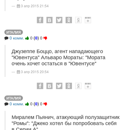
3 апр 2015 21:54
ИТАЛИЯ
0 комм.
0
(
0
)
0
Джузеппе Боццо, агент нападающего
"Ювентуса" Альваро Мораты: "Мората
очень хочет остаться в "Ювентусе"
3 апр 2015 20:54
ИТАЛИЯ
0 комм.
0
(
0
)
0
Миралем Пьянич, атакующий полузащитник
"Ромы": "Джеко хотел бы попробовать себя
в Серии А"