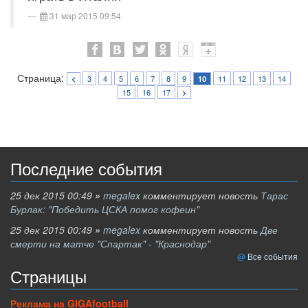
31 мар 2015 09:54
Страница:
3
4
5
6
7
8
9
11
12
13
14
<
10
15
16
17
>
Последние события
25 дек 2015 00:49
»
megalex
комментирует новость
Тарас
Бурлак: "Победить ЦСКА помог кофеин"
25 дек 2015 00:49
»
megalex
комментирует новость
Две
смерти на матче "Спартак" - "Краснодар"
Все события
Страницы
Реклама на GIGAfootball