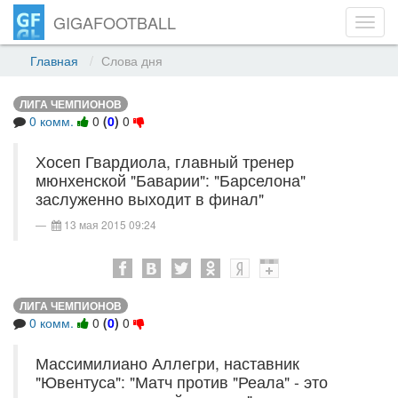
GIGAFOOTBALL
Toggl
navig
Главная
Слова дня
ЛИГА ЧЕМПИОНОВ
0 комм.
0
(
0
)
0
Хосеп Гвардиола, главный тренер
мюнхенской "Баварии": "Барселона"
заслуженно выходит в финал"
13 мая 2015 09:24
ЛИГА ЧЕМПИОНОВ
0 комм.
0
(
0
)
0
Массимилиано Аллегри, наставник
"Ювентуса": "Матч против "Реала" - это