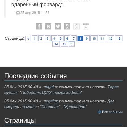
одаренный форвард".
25 апр 2015 11:56
Страница:
1
2
3
4
5
6
7
9
10
11
12
13
<
8
14
15
>
Последние события
25 дек 2015 00:49
»
megalex
комментирует новость
Тарас
Бурлак: "Победить ЦСКА помог кофеин"
25 дек 2015 00:49
»
megalex
комментирует новость
Две
смерти на матче "Спартак" - "Краснодар"
Все события
Страницы