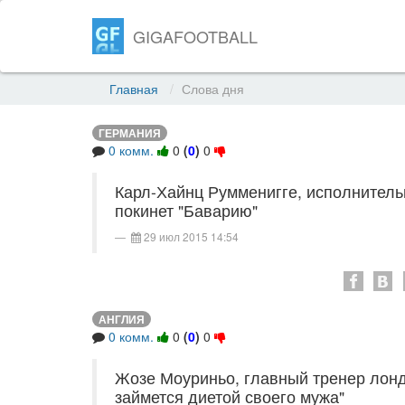
GIGAFOOTBALL
Главная
Слова дня
ГЕРМАНИЯ
0 комм.
0
(
0
)
0
Карл-Хайнц Румменигге, исполнитель
покинет "Баварию"
29 июл 2015 14:54
АНГЛИЯ
0 комм.
0
(
0
)
0
Жозе Моуриньо, главный тренер лондо
займется диетой своего мужа"