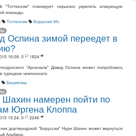
ий "Тоттенхэм" планирует серьезно укрепить атакующую
ей команды.
с
Тоттенхэм
Боруссия Мх
РЫ
д Оспина зимой переедет в
ию?
015 16:09, 0
1824
лондонского "Арсенала" Давид Оспина может попробовать
 в турецком чемпионате.
л
Бешикташ
РЫ
 Шахин намерен пойти по
ам Юргена Клоппа
015 15:24, 0
2246
ник дортмундской "Боруссии" Нури Шахин может вернуться
ый Альбион.