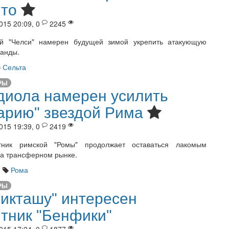
то
015 20:09, 0
2245
ий "Челси" намерен будущей зимой укрепить атакующую
анды.
Сельта
РЫ
диола намерен усилить
арию" звездой Рима
015 19:39, 0
2419
тник римской "Ромы" продолжает оставаться лакомым
на трансферном рынке.
я
Рома
РЫ
икташу" интересен
тник "Бенфики"