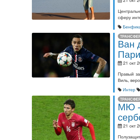
21 окт 2
Централь
сферу инт
Бенфик
ТРАНСФЕ
Ван 
Пари
21 окт 2
Правый за
Виль, веро
Интер
ТРАНСФЕ
МЮ -
серб
21 окт 2
Полузащит