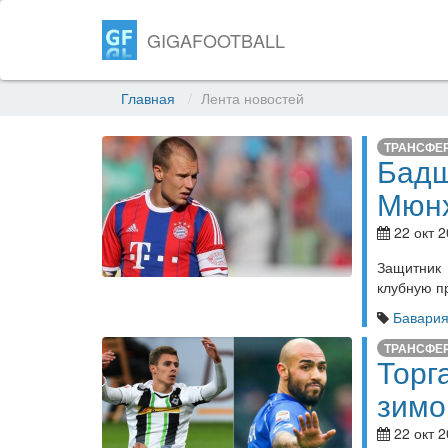
GIGAFOOTBALL
Главная
Лента новостей
ТРАНСФЕ
Бадш
Мюнх
22 окт 2
Защитник 
клубную п
Бавари
ТРАНСФЕ
Торг
зимо
22 окт 2