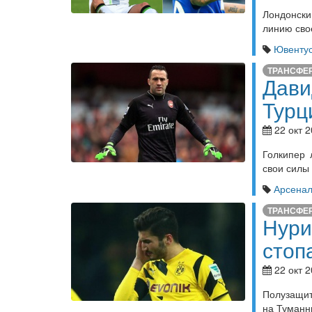
Лондонск
линию сво
Ювенту
ТРАНСФЕ
Дави
Турц
22 окт 2
Голкипер 
свои силы
Арсена
ТРАНСФЕ
Нури
стоп
22 окт 2
Полузащит
на Туманн