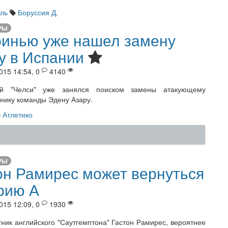
ль
Боруссия Д.
РЫ
инью уже нашел замену
у в Испании
015 14:54, 0
4140
ий "Челси" уже занялся поиском замены атакующему
нику команды Эдену Азару.
Атлетико
РЫ
он Рамирес может вернуться
рию А
015 12:09, 0
1930
ник английского "Саутгемптона" Гастон Рамирес, вероятнее