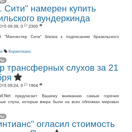
РЫ
. Сити" намерен купить
ильского вундеркинда
015 09:39, 0
2300
ий "Манчестер Сити" близок к подписанию бразильского
ти
Коринтианс
РЫ
р трансферных слухов за 21
бря
015 09:24, 0
1904
ball.Net предлагает Вашему вниманию самые горячие
ые слухи, которые вчера были на всех обложках мировых
РЫ
интианс" огласил стоимость