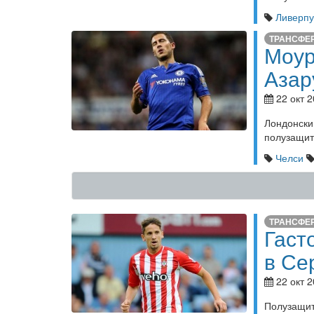
Ливерпу
ТРАНСФЕ
Моур
Азар
22 окт 2
Лондонск
полузащит
Челси
ТРАНСФЕ
Гаст
в Се
22 окт 2
Полузащит