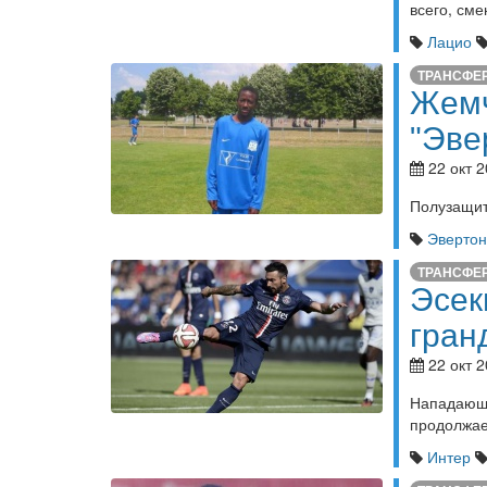
всего, см
Лацио
ТРАНСФЕ
Жемч
"Эве
22 окт 2
Полузащит
Эвертон
ТРАНСФЕ
Эсек
гран
22 окт 2
Нападающ
продолжае
Интер