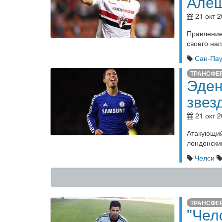
Алеш
21 окт 2
Правление
своего на
Сан-Пау
ТРАНСФЕ
Эден
звез
21 окт 2
Атакующи
лондонски
Челси
ТРАНСФЕ
"Чел