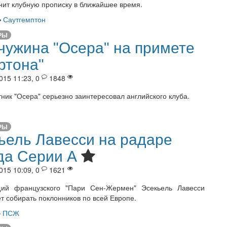
енит клубную прописку в ближайшее время.
Саутгемптон
РЫ
ужина "Осера" на примете
ртона"
015 11:23, 0
1848
ник "Осера" серьезно заинтересовал английского клуба.
РЫ
ьель Лавесси на радаре
да Серии А
015 10:09, 0
1621
ий французского "Пари Сен-Жермен" Эсекьель Лавесси
т собирать поклонников по всей Европе.
ПСЖ