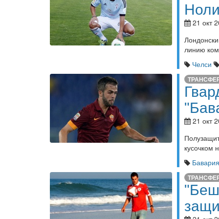
Ноли
21 окт 2
Лондонск
линию ком
Челси
ТРАНСФЕ
Гвар
"Бав
21 окт 2
Полузащи
кусочком 
Бавари
ТРАНСФЕ
"Беш
защи