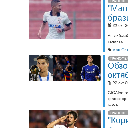
ТРАНСФЕ
"Ман
браз
22 окт 2
Английск
таланта.
Ман.Си
ТРАНСФЕ
Обзо
октя
22 окт 2
GIGAfoot
трансферн
газет.
ТРАНСФЕ
"Кор