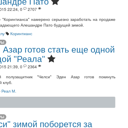
андре Пато
015 22:24, 0
2707
 "Коринтианса" намерено серьезно заработать на продаже
падающего Алешандре Пато будущей зимой.
лу
Коринтианс
РЫ
 Азар готов стать еще одной
дой "Реала"
015 21:39, 0
2364
й полузащитник "Челси" Эден Азар готов покинуть
й клуб.
Реал М.
РЫ
си" зимой поборется за