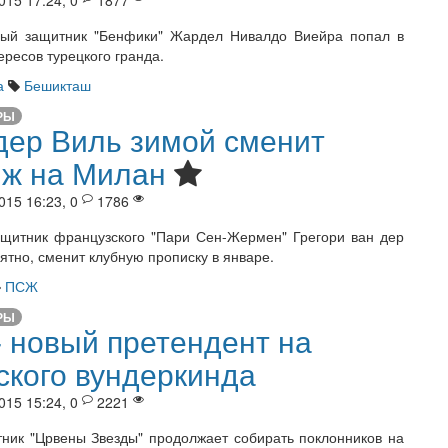
015 17:24, 0
1877
ный защитник "Бенфики" Жардел Нивалдо Виейра попал в
ересов турецкого гранда.
а
Бешикташ
РЫ
дер Виль зимой сменит
ж на Милан
015 16:23, 0
1786
щитник французского "Пари Сен-Жермен" Грегори ван дер
ятно, сменит клубную прописку в январе.
ПСЖ
РЫ
 новый претендент на
ского вундеркинда
015 15:24, 0
2221
ник "Црвены Звезды" продолжает собирать поклонников на