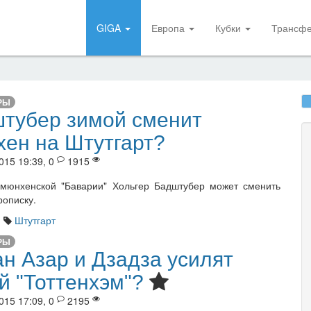
GIGA
Европа
Кубки
Трансф
РЫ
тубер зимой сменит
ен на Штутгарт?
015 19:39, 0
1915
мюнхенской "Баварии" Хольгер Бадштубер может сменить
рописку.
я
Штутгарт
РЫ
ан Азар и Дзадза усилят
й "Тоттенхэм"?
015 17:09, 0
2195