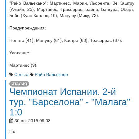
"Райо Вальекано": Мартинес, Марин, Льоренте, Зе Каштру
(Амайя, 25), Мартинес, Трасоррас, Баена, Бангура, Эберт,
Бебе (Хуан Карлос, 10), Манушу (Мику, 72).
Предупреждения:
Нолито (41), Манушу (61), Кастро (68), Трасоррас (87).
Удаление:
Мартинес (9).
Сельта
Райо Вальекано
ИТАЛИЯ
Чемпионат Испании. 2-й
тур. "Барселона" - "Малага"
1:0
30 авг 2015 09:08
Гол: