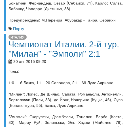
Бонатини, Фернандеш, Сезар (Себаихи, 71), Карлос Силва,
Бабанку, Чапарро (Диегиньо, 88)
Предупреждены: М.Перейра, Абубакар - Тайра, Себаихи
Порту
ИТАЛИЯ
Чемпионат Италии. 2-й тур.
"Милан" - "Эмполи" 2:1
30 авг 2015 09:20
Голы:
1:0 - 16 Бакка, 1:1 - 20 Сапонара, 2:1 - 69 Луис Адриано.
"Милан": Лопес, Де Шильо, Сапата, Романьоли, Антонелли,
Бертолаччи (Поли, 83), де Йонг, Ночерино (Куцка, 46), Сусо
(Бонавентура, 55), Бакка, Луис Адриано.
"Эмполи": Скорупски, Дзамбелли, Тонелли, Барба (Коста,
80), Мариу Руй, Зелиньски, Эль Хаджи (Майелло, 76),