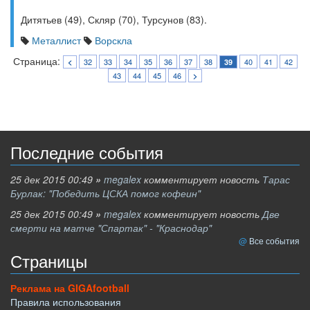
Дитятьев (49), Скляр (70), Турсунов (83).
Металлист
Ворскла
Страница:
32
33
34
35
36
37
38
40
41
42
<
39
43
44
45
46
>
Последние события
25 дек 2015 00:49
»
megalex
комментирует новость
Тарас
Бурлак: "Победить ЦСКА помог кофеин"
25 дек 2015 00:49
»
megalex
комментирует новость
Две
смерти на матче "Спартак" - "Краснодар"
Все события
Страницы
Реклама на GIGAfootball
Правила использования