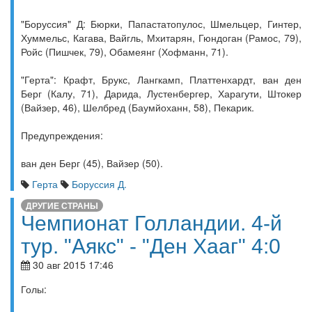
"Боруссия" Д: Бюрки, Папастатопулос, Шмельцер, Гинтер,
Хуммельс, Кагава, Вайгль, Мхитарян, Гюндоган (Рамос, 79),
Ройс (Пишчек, 79), Обамеянг (Хофманн, 71).
"Герта": Крафт, Брукс, Лангкамп, Платтенхардт, ван ден
Берг (Калу, 71), Дарида, Лустенбергер, Харагути, Штокер
(Вайзер, 46), Шелбред (Баумйоханн, 58), Пекарик.
Предупреждения:
ван ден Берг (45), Вайзер (50).
Герта
Боруссия Д.
ДРУГИЕ СТРАНЫ
Чемпионат Голландии. 4-й
тур. "Аякс" - "Ден Хааг" 4:0
30 авг 2015 17:46
Голы: