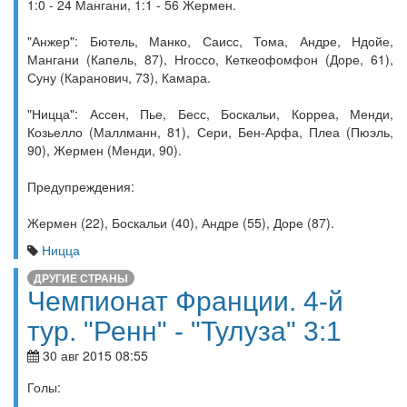
1:0 - 24 Мангани, 1:1 - 56 Жермен.
"Анжер": Бютель, Манко, Саисс, Тома, Андре, Ндойе,
Мангани (Капель, 87), Нгоссо, Кеткеофомфон (Доре, 61),
Суну (Каранович, 73), Камара.
"Ницца": Ассен, Пье, Бесс, Боскальи, Корреа, Менди,
Козьелло (Маллманн, 81), Сери, Бен-Арфа, Плеа (Пюэль,
90), Жермен (Менди, 90).
Предупреждения:
Жермен (22), Боскальи (40), Андре (55), Доре (87).
Ницца
ДРУГИЕ СТРАНЫ
Чемпионат Франции. 4-й
тур. "Ренн" - "Тулуза" 3:1
30 авг 2015 08:55
Голы: