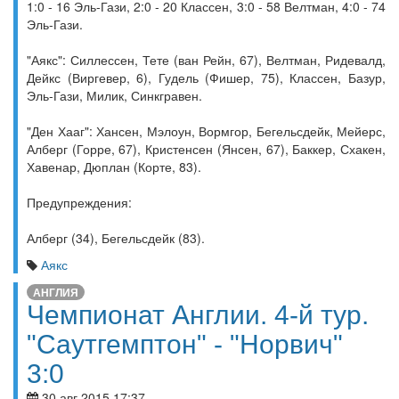
1:0 - 16 Эль-Гази, 2:0 - 20 Классен, 3:0 - 58 Велтман, 4:0 - 74
Эль-Гази.
"Аякс": Силлессен, Тете (ван Рейн, 67), Велтман, Ридевалд,
Дейкс (Виргевер, 6), Гудель (Фишер, 75), Классен, Базур,
Эль-Гази, Милик, Синкгравен.
"Ден Хааг": Хансен, Мэлоун, Вормгор, Бегельсдейк, Мейерс,
Алберг (Горре, 67), Кристенсен (Янсен, 67), Баккер, Схакен,
Хавенар, Дюплан (Корте, 83).
Предупреждения:
Алберг (34), Бегельсдейк (83).
Аякс
АНГЛИЯ
Чемпионат Англии. 4-й тур.
"Саутгемптон" - "Норвич"
3:0
30 авг 2015 17:37