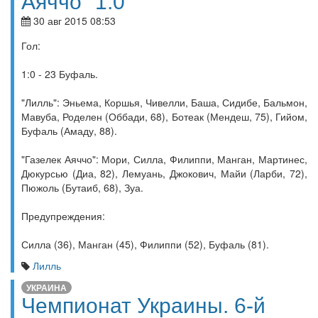
Аяччо" 1:0
30 авг 2015 08:53
Гол:
1:0 - 23 Буфаль.
"Лилль": Эньема, Коршья, Чивелли, Баша, Сидибе, Бальмон,
Мавуба, Роделен (Оббади, 68), Ботеак (Мендеш, 75), Гийом,
Буфаль (Амаду, 88).
"Газелек Аяччо": Мори, Силла, Филиппи, Манган, Мартинес,
Дюкурсью (Диа, 82), Лемуань, Джокович, Майи (Ларби, 72),
Пюжоль (Бутаиб, 68), Зуа.
Предупреждения:
Силла (36), Манган (45), Филиппи (52), Буфаль (81).
Лилль
УКРАИНА
Чемпионат Украины. 6-й