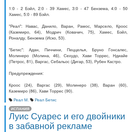
1:0 - 2 Бэйл, 2:0 - 39 Хамес, 3:0 - 47 Бензема, 4:0 - 50
Хамес, 5:0 - 89 Бэйл.
"Реал": Навас, Данило, Варан, Рамос, Марсело, Кроос
(Каземиро, 64), Модрич (Ковачич, 75), Хамес, Бэйл,
Роналду, Бензема (Иско, 53).
"Бетис": Адан, Пиччини, Пеццелья, Бруно Гонсалес,
Молинеро (Молина, 46), Сехудо, Хави Торрес, Ндиайе
(Петрос, 81), Варгас, Себальос (Дигар, 53), Рубен Кастро.
Предупреждения:
Кроос (24), Варгас (29), Молинеро (38), Варан (60),
Каземиро (86), Хави Торрес (90).
Реал М.
Реал Бетис
ИСПАНИЯ
Луис Суарес и его двойники
в забавной рекламе