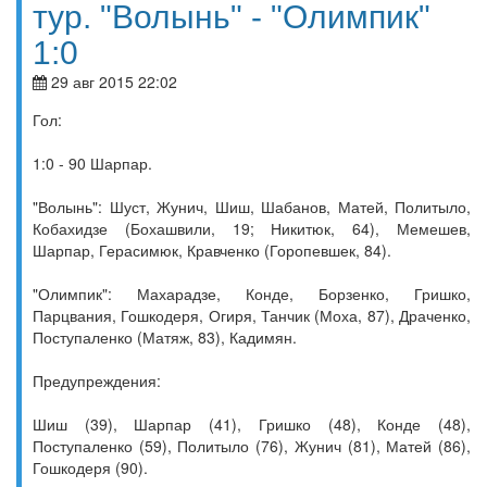
тур. "Волынь" - "Олимпик"
1:0
29 авг 2015 22:02
Гол:
1:0 - 90 Шарпар.
"Волынь": Шуст, Жунич, Шиш, Шабанов, Матей, Политыло,
Кобахидзе (Бохашвили, 19; Никитюк, 64), Мемешев,
Шарпар, Герасимюк, Кравченко (Горопевшек, 84).
"Олимпик": Махарадзе, Конде, Борзенко, Гришко,
Парцвания, Гошкодеря, Огиря, Танчик (Моха, 87), Драченко,
Поступаленко (Матяж, 83), Кадимян.
Предупреждения:
Шиш (39), Шарпар (41), Гришко (48), Конде (48),
Поступаленко (59), Политыло (76), Жунич (81), Матей (86),
Гошкодеря (90).