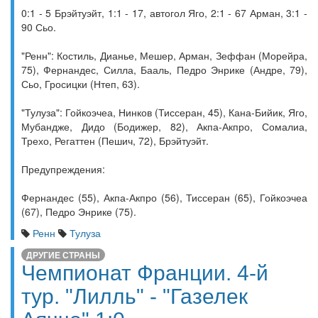
0:1 - 5 Брэйтуэйт, 1:1 - 17, автогол Яго, 2:1 - 67 Арман, 3:1 -
90 Сьо.
"Ренн": Костиль, Дианье, Мешер, Арман, Зеффан (Морейра,
75), Фернандес, Силла, Бааль, Педро Энрике (Андре, 79),
Сьо, Гросицки (Нтеп, 63).
"Тулуза": Гойкоэчеа, Нинков (Тиссеран, 45), Кана-Бийик, Яго,
Мубандже, Дидо (Бодижер, 82), Акпа-Акпро, Сомалиа,
Трехо, Регаттен (Пешич, 72), Брэйтуэйт.
Предупреждения:
Фернандес (55), Акпа-Акпро (56), Тиссеран (65), Гойкоэчеа
(67), Педро Энрике (75).
Ренн
Тулуза
ДРУГИЕ СТРАНЫ
Чемпионат Франции. 4-й
тур. "Лилль" - "Газелек