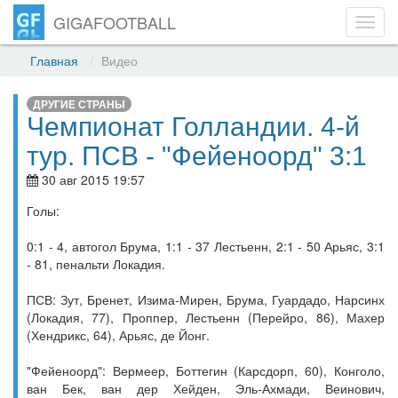
GIGAFOOTBALL
Toggl
navig
Главная
Видео
ДРУГИЕ СТРАНЫ
Чемпионат Голландии. 4-й
тур. ПСВ - "Фейеноорд" 3:1
30 авг 2015 19:57
Голы:
0:1 - 4, автогол Брума, 1:1 - 37 Лестьенн, 2:1 - 50 Арьяс, 3:1
- 81, пенальти Локадия.
ПСВ: Зут, Бренет, Изима-Мирен, Брума, Гуардадо, Нарсинх
(Локадия, 77), Проппер, Лестьенн (Перейро, 86), Махер
(Хендрикс, 64), Арьяс, де Йонг.
"Фейеноорд": Вермеер, Боттегин (Карсдорп, 60), Конголо,
ван Бек, ван дер Хейден, Эль-Ахмади, Веинович,