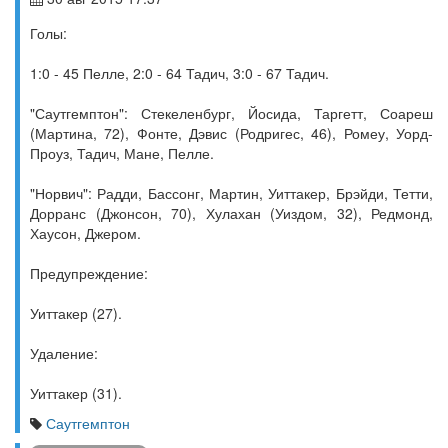
Голы:
1:0 - 45 Пелле, 2:0 - 64 Тадич, 3:0 - 67 Тадич.
"Саутгемптон": Стекеленбург, Йосида, Таргетт, Соареш
(Мартина, 72), Фонте, Дэвис (Родригес, 46), Ромеу, Уорд-
Проуз, Тадич, Мане, Пелле.
"Норвич": Радди, Бассонг, Мартин, Уиттакер, Брэйди, Тетти,
Дорранс (Джонсон, 70), Хулахан (Уиздом, 32), Редмонд,
Хаусон, Джером.
Предупреждение:
Уиттакер (27).
Удаление:
Уиттакер (31).
Саутгемптон