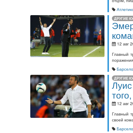
отцом, пиш
Атлетик
ДРУГИЕ К
Эмер
кома
12 авг 2
Главный т
поражения
Барсел
ДРУГИЕ К
Луис
того
12 авг 2
Главный т
своей ком
Барсел