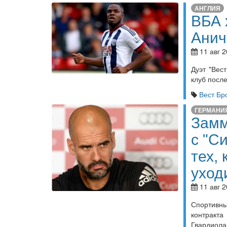
АНГЛИЯ
ВБА 
Анич
11 авг 2
Дуэт "Вес
клуб посл
Вест Бр
ГЕРМАНИ
Замм
с "С
тех, 
уход
11 авг 2
Спортивны
контракта
Гвардиола