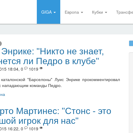
GIGA
Европа
Кубки
Трансф
 Энрике: "Никто не знает,
нется ли Педро в клубе"
015 18:04, 0
1019
 каталонской "Барселоны" Луис Энрике прокомментировал
с нападающим команды Педро.
она
рто Мартинес: "Стонс - это
шой игрок для нас"
015 16:22, 0
1019