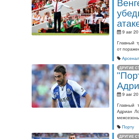
Венг
убед
атак
9 авг 20
Главный т
от пораже
Арсена
ДРУГИЕ С
"Пор
Адри
9 авг 20
Главный 
Адриан Ло
межсезонь
Порту
ДРУГИЕ С