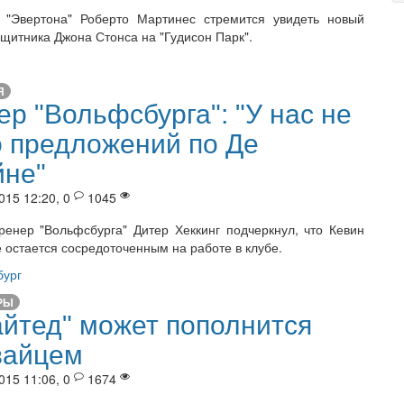
 "Эвертона" Роберто Мартинес стремится увидеть новый
ащитника Джона Стонса на "Гудисон Парк".
Я
ер "Вольфсбурга": "У нас не
 предложений по Де
не"
015 12:20, 0
1045
ренер "Вольфсбурга" Дитер Хеккинг подчеркнул, что Кевин
 остается сосредоточенным на работе в клубе.
ург
РЫ
йтед" может пополнится
вайцем
015 11:06, 0
1674