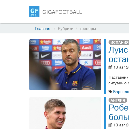
GIGAFOOTBALL
Главная
Рубрики
тренеры
ИСПАНИЯ
Луис
оста
13 авг 2
Наставник
ситуацию 
Барсел
АНГЛИЯ
Робе
боль
13 авг 2