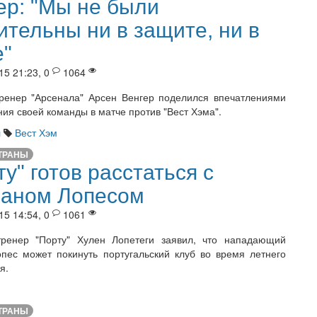
ер: "Мы не были
ительны ни в защите, ни в
е"
15 21:23, 0
1064
ренер "Арсенала" Арсен Венгер поделился впечатлениями
ния своей команды в матче против "Вест Хэма".
л
Вест Хэм
ТРАНЫ
ту" готов расстаться с
аном Лопесом
15 14:54, 0
1061
тренер "Порту" Хулен Лопетеги заявил, что нападающий
пес может покинуть португальский клуб во время летнего
я.
ТРАНЫ