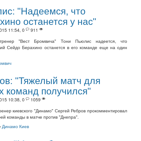
ис: "Надеемся, что
хино останется у нас"
015 11:54, 0
911
тренер "Вест Бромвича" Тони Пьюлис надеется, что
й Сейдо Берахино останется в его команде еще на один
омвич
ов: "Тяжелый матч для
х команд получился"
015 10:38, 0
1059
ренер киевского "Динамо" Сергей Ребров прокомментировал
оей команды в матче против "Днепра".
Динамо Киев