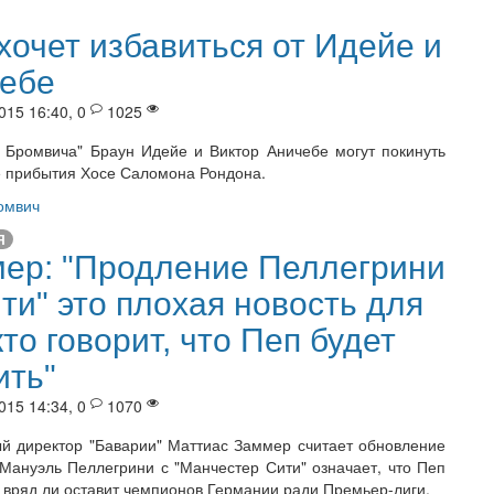
хочет избавиться от Идейе и
ебе
015 16:40, 0
1025
т Бромвича" Браун Идейе и Виктор Аничебе могут покинуть
е прибытия Хосе Саломона Рондона.
омвич
Я
ер: "Продление Пеллегрини
ити" это плохая новость для
кто говорит, что Пеп будет
ить"
015 14:34, 0
1070
й директор "Баварии" Маттиас Заммер считает обновление
 Мануэль Пеллегрини с "Манчестер Сити" означает, что Пеп
 вряд ли оставит чемпионов Германии ради Премьер-лиги.