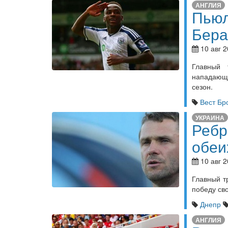
АНГЛИЯ
Пьюл
Бера
10 авг 2
Главный 
нападающи
сезон.
Вест Бр
УКРАИНА
Ребр
обеи
10 авг 2
Главный т
победу св
Днепр
АНГЛИЯ