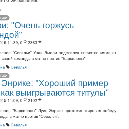
ет GIGAfootball.Net.
о
УБКИ
и: "Очень горжусь
ндой"
015 11:39, 0
2363
ренер "Севильи" Унаи Эмери поделился впечатлениями от
 своей команды в матче против "Барселоны".
она
Севилья
УБКИ
 Энрике: "Хороший пример
, как выигрываются титулы"
015 11:09, 0
2102
ренер "Барселоны" Луис Энрике прокомментировал победу
анды в матче против "Севильи".
она
Севилья