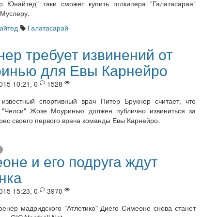
р Юнайтед" таки сможет купить голкипера "Галатасарая"
Муслеру.
айтед
Галатасарай
нер требует извинений от
инью для Евы Карнейро
015 10:21, 0
1528
известный спортивный врач Питер Брукнер считает, что
 "Челси" Жозе Моуринью должен публично извиниться за
дрес своего первого врача команды Евы Карнейро.
оне и его подруга ждут
нка
015 15:23, 0
3970
ренер мадридского "Атлетико" Диего Симеоне снова станет