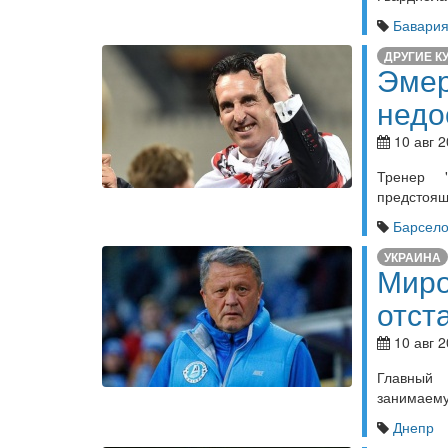
Бавари
ДРУГИЕ К
Эмер
недо
10 авг 2
Тренер 
предстоящ
Барсел
УКРАИНА
Миро
отст
10 авг 2
Главный 
занимаему
Днепр