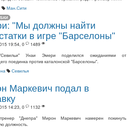
я
Ман.Сити
УБКИ
и: "Мы должны найти
статки в игре "Барселоны"
015 19:54, 0
1489
"Севильи" Унаи Эмери поделился ожиданиями от
его поединка против каталонской "Барселоны".
она
Севилья
н Маркевич подал в
авку
015 14:23, 0
1132
тренер "Днепра" Мирон Маркевич намерен покинуть
ю должность.