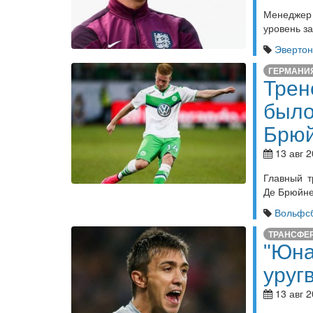
Менеджер
уровень з
Эвертон
ГЕРМАНИ
Трен
было
Брюй
13 авг 2
Главный т
Де Брюйне
Вольфсб
ТРАНСФЕ
"Юна
уруг
13 авг 2