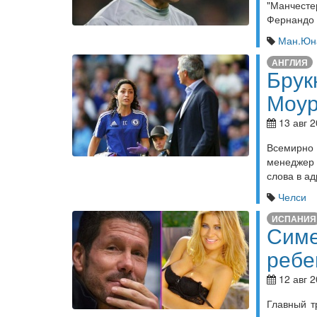
"Манчесте
Фернандо 
Ман.Юн
АНГЛИЯ
Брук
Моур
13 авг 2
Всемирно 
менеджер
слова в а
Челси
ИСПАНИЯ
Симе
ребе
12 авг 2
Главный т