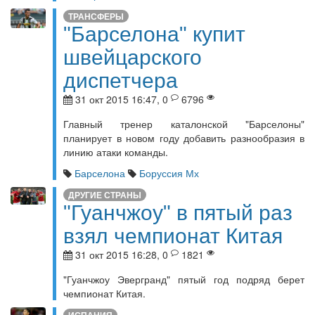
ТРАНСФЕРЫ
"Барселона" купит
швейцарского
диспетчера
31 окт 2015 16:47, 0
6796
Главный тренер каталонской "Барселоны"
планирует в новом году добавить разнообразия в
линию атаки команды.
Барселона
Боруссия Мх
ДРУГИЕ СТРАНЫ
"Гуанчжоу" в пятый раз
взял чемпионат Китая
31 окт 2015 16:28, 0
1821
"Гуанчжоу Эвергранд" пятый год подряд берет
чемпионат Китая.