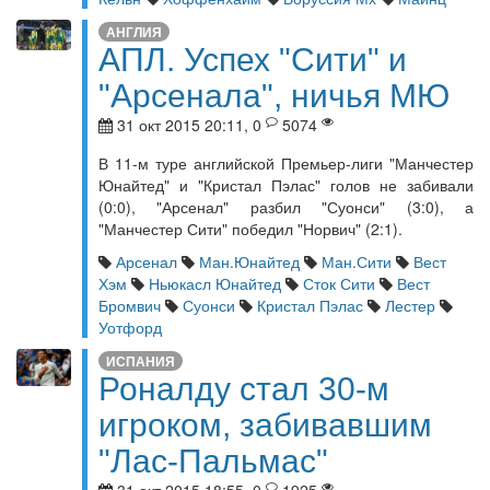
АНГЛИЯ
АПЛ. Успех "Сити" и
"Арсенала", ничья МЮ
31 окт 2015 20:11, 0
5074
В 11-м туре английской Премьер-лиги "Манчестер
Юнайтед" и "Кристал Пэлас" голов не забивали
(0:0), "Арсенал" разбил "Суонси" (3:0), а
"Манчестер Сити" победил "Норвич" (2:1).
Арсенал
Ман.Юнайтед
Ман.Сити
Вест
Хэм
Ньюкасл Юнайтед
Сток Сити
Вест
Бромвич
Суонси
Кристал Пэлас
Лестер
Уотфорд
ИСПАНИЯ
Роналду стал 30-м
игроком, забивавшим
"Лас-Пальмас"