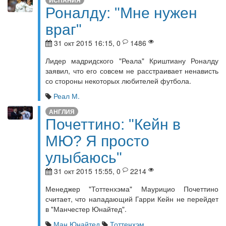
ИСПАНИЯ
Роналду: "Мне нужен
враг"
31 окт 2015 16:15, 0
1486
Лидер мадридского "Реала" Криштиану Роналду
заявил, что его совсем не расстраивает ненависть
со стороны некоторых любителей футбола.
Реал М.
АНГЛИЯ
Почеттино: "Кейн в
МЮ? Я просто
улыбаюсь"
31 окт 2015 15:55, 0
2214
Менеджер "Тоттенхэма" Маурицио Почеттино
считает, что нападающий Гарри Кейн не перейдет
в "Манчестер Юнайтед".
Ман.Юнайтед
Тоттенхэм