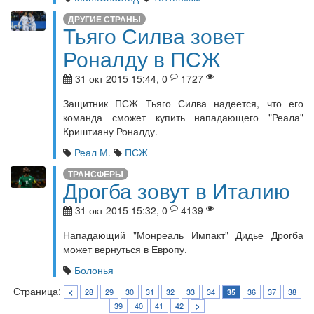
ДРУГИЕ СТРАНЫ
Тьяго Силва зовет
Роналду в ПСЖ
31 окт 2015 15:44, 0
1727
Защитник ПСЖ Тьяго Силва надеется, что его
команда сможет купить нападающего "Реала"
Криштиану Роналду.
Реал М.
ПСЖ
ТРАНСФЕРЫ
Дрогба зовут в Италию
31 окт 2015 15:32, 0
4139
Нападающий "Монреаль Импакт" Дидье Дрогба
может вернуться в Европу.
Болонья
Страница:
28
29
30
31
32
33
34
36
37
38
<
35
39
40
41
42
>