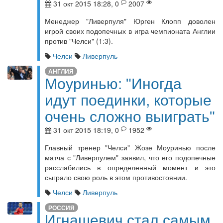
31 окт 2015 18:28, 0
2007
Менеджер "Ливерпуля" Юрген Клопп доволен
игрой своих подопечных в игра чемпионата Англии
против "Челси" (1:3).
Челси
Ливерпуль
АНГЛИЯ
Моуринью: "Иногда
идут поединки, которые
очень сложно выиграть"
31 окт 2015 18:19, 0
1952
Главный тренер "Челси" Жозе Моуринью после
матча с "Ливерпулем" заявил, что его подопечные
расслабились в определенный момент и это
сыграло свою роль в этом противостоянии.
Челси
Ливерпуль
РОССИЯ
Игнашевич стал самым