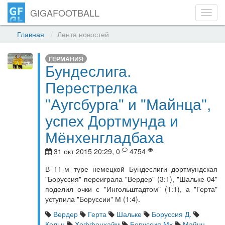
GIGAFOOTBALL
Toggl
navig
Главная
Лента новостей
ГЕРМАНИЯ
Бундеслига.
Перестрелка
"Аугсбурга" и "Майнца",
успех Дортмунда и
Мёнхенгладбаха
31 окт 2015 20:29, 0
4754
В 11-м туре немецкой Бундеслиги дортмундская
"Боруссия" переиграла "Вердер" (3:1), "Шальке-04"
поделил очки с "Ингольштадтом" (1:1), а "Герта"
уступила "Боруссии" М (1:4).
Вердер
Герта
Шальке
Боруссия Д.
Кельн
Хоффенхайм
Боруссия Мх
Майнц