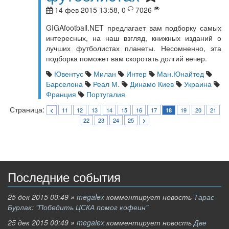
14 фев 2015 13:58, 0
7026
GIGAfootball.NET предлагает вам подборку самых
интересных, на наш взгляд, книжных изданий о
лучших футболистах планеты. Несомненно, эта
подборка поможет вам скоротать долгий вечер.
Ювентус
Милан
Интер
Ман.Юнайтед
Барселона
Реал М.
Динамо Киев
Украина
Франция
Португалия
Страница:
11
12
13
14
15
16
17
19
20
21
<
18
22
23
24
25
>
Последние события
25 дек 2015 00:49
»
megalex
комментирует новость
Тарас
Бурлак: "Победить ЦСКА помог кофеин"
25 дек 2015 00:49
»
megalex
комментирует новость
Две